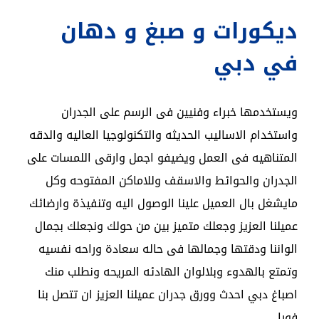
ديكورات و صبغ و دهان
في دبي
ويستخدمها خبراء وفنيين فى الرسم على الجدران
واستخدام الاساليب الحديثه والتكنولوجيا العاليه والدقه
المتناهيه فى العمل ويضيفو اجمل وارقى اللمسات على
الجدران والحوائط والاسقف وللاماكن المفتوحه وكل
مايشغل بال العميل علينا الوصول اليه وتنفيذة وارضائك
عميلنا العزيز وجعلك متميز بين من حولك ونجعلك بجمال
الواننا ودقتها وجمالها فى حاله سعادة وراحه نفسيه
وتمتع بالهدوء وبلالوان الهادئه المريحه ونطلب منك
اصباغ دبي احدث وورق جدران عميلنا العزيز ان تتصل بنا
فورا.