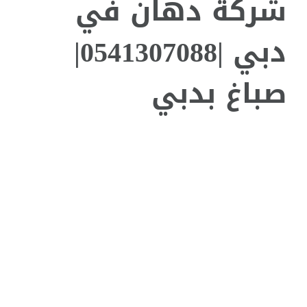
شركة دهان في
دبي |0541307088|
صباغ بدبي
مشاهدة
صورة
أكبر