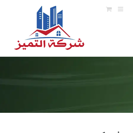
Ski
t
conten