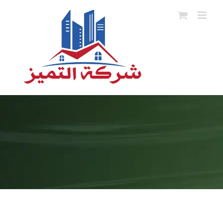
Ski
t
conten