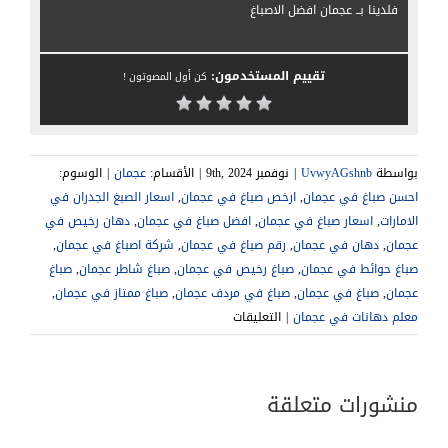
فلدينا بــ عجمان افضل الاصباغ
تقييم المستخدمون:
كن أول المصوتون !
بواسطة
UvwyAGshnb
|
نوفمبر 9th, 2024
|
الأقسام:
عجمان
|
الوسوم:
احسن صباغ في عجمان
,
ارخص صباغ في عجمان
,
اسعار الصبغ الجدران في
الامارات
,
اسعار صباغ في عجمان
,
افضل صباغ في عجمان
,
دهان رخيص في
عجمان
,
دهان في عجمان
,
رقم صباغ في عجمان
,
شركة اصباغ في عجمان
,
صباغ حوائط في عجمان
,
صباغ رخيص في عجمان
,
صباغ شاطر عجمان
,
صباغ
عجمان
,
صباغ في عجمان
,
صباغ في مردف عجمان
,
صباغ ممتاز في عجمان
,
على
معلم دهانات في عجمان
|
التعليقات
صباغ
في
عجمان
منشورات متعلقة
|0541307088|
شركة