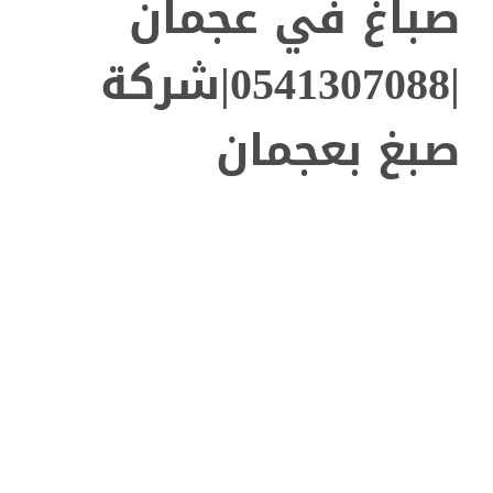
صباغ في عجمان
|0541307088|شركة
صبغ بعجمان
مشاهدة
صورة
أكبر