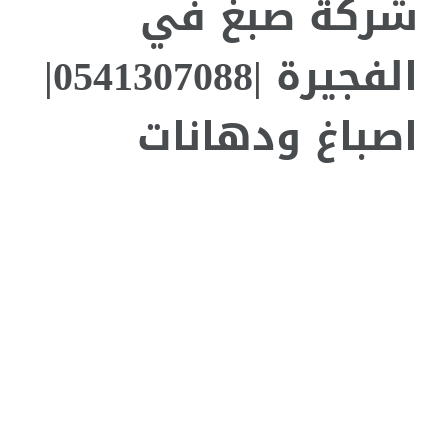
شركة صبغ في
الفجيرة |0541307088|
اصباغ ودهانات
مشاهدة
صورة
أكبر