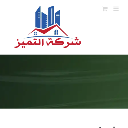
Ski
t
conten