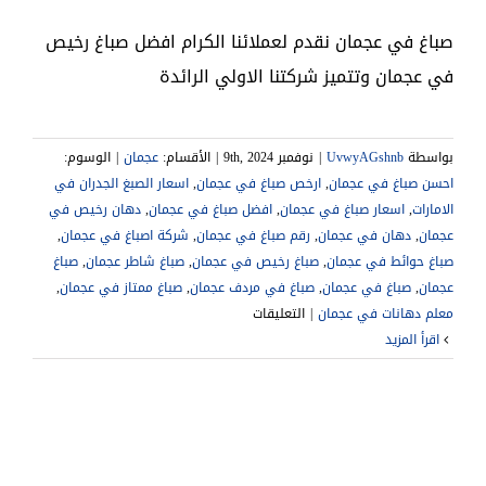
صباغ في عجمان نقدم لعملائنا الكرام افضل صباغ رخيص
في عجمان وتتميز شركتنا الاولي الرائدة
بواسطة
UvwyAGshnb
|
نوفمبر 9th, 2024
|
الأقسام:
عجمان
|
الوسوم:
احسن صباغ في عجمان
,
ارخص صباغ في عجمان
,
اسعار الصبغ الجدران في
الامارات
,
اسعار صباغ في عجمان
,
افضل صباغ في عجمان
,
دهان رخيص في
عجمان
,
دهان في عجمان
,
رقم صباغ في عجمان
,
شركة اصباغ في عجمان
,
صباغ حوائط في عجمان
,
صباغ رخيص في عجمان
,
صباغ شاطر عجمان
,
صباغ
عجمان
,
صباغ في عجمان
,
صباغ في مردف عجمان
,
صباغ ممتاز في عجمان
,
على
معلم دهانات في عجمان
|
التعليقات
صباغ
‫اقرأ المزيد
في
عجمان
|0541307088|
شركة
صبغ