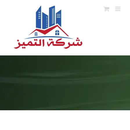
Ski
t
conten