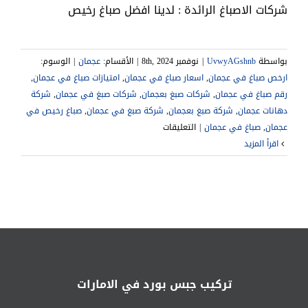
شركات الاصباغ الرائدة : لدينا افضل صباغ رخيص
بواسطة
UvwyAGshnb
|
نوفمبر 8th, 2024
|
الأقسام:
عجمان
|
الوسوم:
ارخص صباغ في عجمان
,
اسعار صباغ في عجمان
,
امتيازات صباغ في عجمان
,
رقم صباغ في عجمان
,
شركات صبغ بعجمان
,
شركات صبغ في عجمان
,
شركة
دهانات عجمان
,
,
شركة صبغ في عجمان
,
صباغ رخيص في
على
عجمان
,
صباغ في عجمان
|
التعليقات
شركة
‫اقرأ المزيد
صبغ
في
عجمان
|0541307088|
صباغ
رخيص
مغلقة
تركيب جبس بورد في الامارات