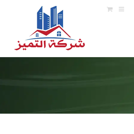
Ski
t
conten