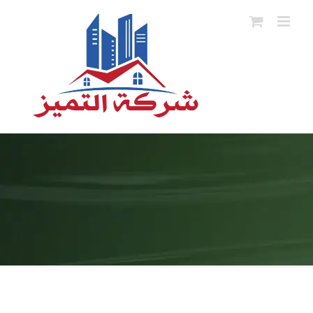
Ski
t
conten