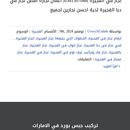
نجار في الفجيرة |0541307088| اعمال نجارة افضل نجار في
دبا الفجيرة لدية احسن نجارين لجميع
بواسطة
UvwyAGshnb
|
نوفمبر 9th, 2024
|
الأقسام:
الفجيرة
|
الوسوم:
,
,
انجار الفجيرة ‎
,
فني نجار فى دبا الفجيرة
,
,
نجار الفجيرة
,
‎نجار
بالفجيرة
,
نجار فك وتركيب غرف نوم فى الفجيرة
,
نجار في الفجيرة
,
‎نجار
على
ممتاز فى الفجيرة
|
التعليقات
نجار
‫اقرأ المزيد
في
الفجيرة
|0541307088|
اعمال
نجارة
مغلقة
تركيب جبس بورد في الامارات