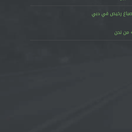
باغ رخيص في دبي
من نحن