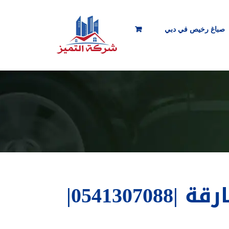
صباغ رخيص في دبي
شركة تركيب باركيه الشارقة |0541307088|