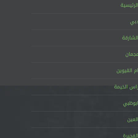
لرئيسية
بي
لشارقة
جمان
م القيوين
اس الخيمة
بوظبي
لعين
لفجيرة