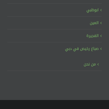
ابوظبي
العين
الفجيرة
صباغ رخيص في دبي
من نحن