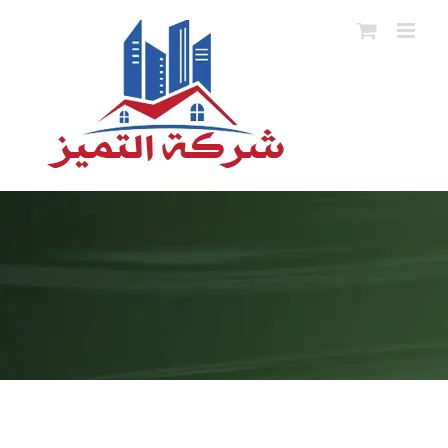
Ski
t
conten