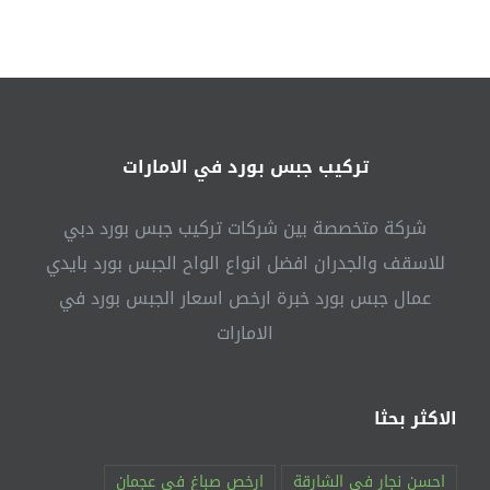
في
الشارقة
|0541307088|
اسقف
معلقة
مغلقة
تركيب جبس بورد في الامارات
شركة متخصصة بين شركات تركيب جبس بورد دبي
للاسقف والجدران افضل انواع الواح الجبس بورد بايدي
عمال جبس بورد خبرة ارخص اسعار الجبس بورد في
الامارات
الاكثر بحثا
احسن نجار في الشارقة
ارخص صباغ في عجمان