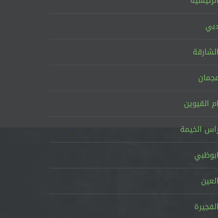
لرئيسية
بي
لشارقة
جمان
م القيوين
اس الخيمة
بوظبي
لعين
لفجيرة