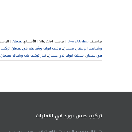
ت
بواسطة
UvwyAGshnb
|
نوفمبر 9th, 2024
|
الأقسام:
عجمان
|
الوسو
وشبابيك الومنتال بعجمان
,
تركيب ابواب وشبابيك فى عجمان
,
تركيب 
في عجمان
,
محلات ابواب في عجمان
,
نجار تركيب باب وشباك بعجمان
تركيب جبس بورد في الامارات