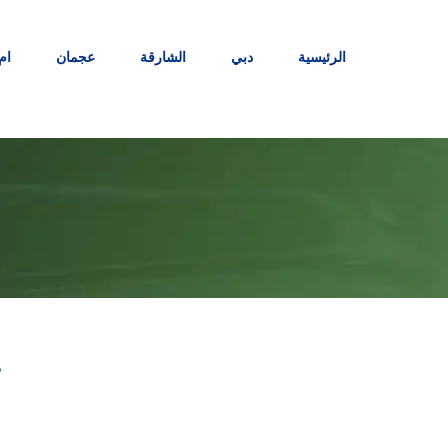
Ski
t
الرئيسية
دبي
الشارقة
عجمان
ام
conten
ت
|088