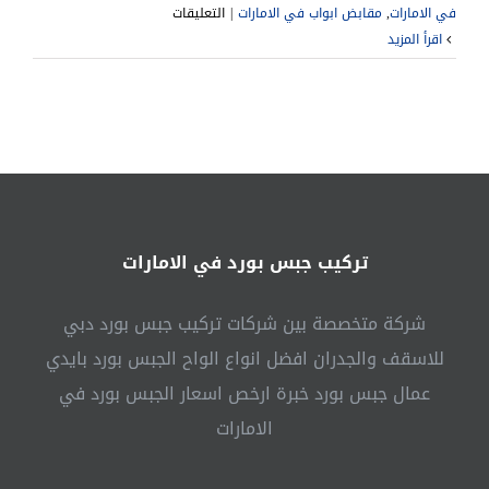
على
في الامارات
,
مقابض ابواب في الامارات
|
التعليقات
تركيب
‫اقرأ المزيد
ابواب
واخشاب
في
الشارقة
|0541307088|
تفصيل
ابواب
مغلقة
تركيب جبس بورد في الامارات
شركة متخصصة بين شركات تركيب جبس بورد دبي
للاسقف والجدران افضل انواع الواح الجبس بورد بايدي
عمال جبس بورد خبرة ارخص اسعار الجبس بورد في
الامارات