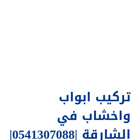
تركيب ابواب
واخشاب في
الشارقة |0541307088|