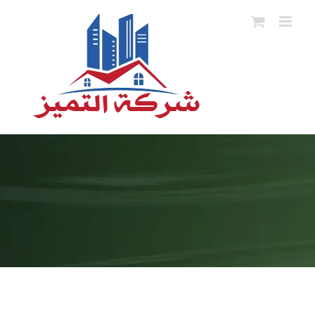
Ski
t
conten