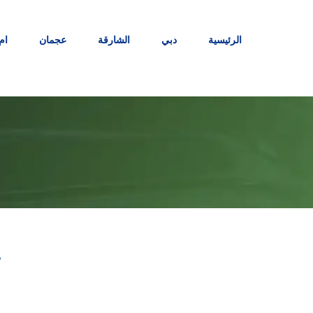
Ski
t
الرئيسية
دبي
الشارقة
عجمان
ام
conten
ت
|88