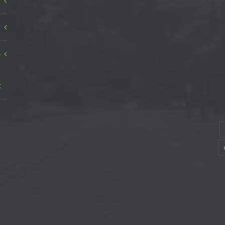
ا
ا
ص