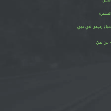
لعين
لفجيرة
باغ رخيص في دبي
من نحن