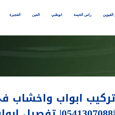
 القيوين
راس الخيمة
ابوظبي
العين
الفجيرة
ركيب ابواب واخشاب في
05413070| تفصيل ابواب