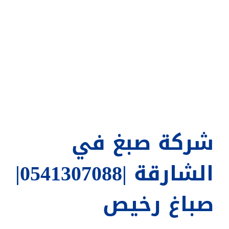
شركة صبغ في
الشارقة |0541307088|
صباغ رخيص