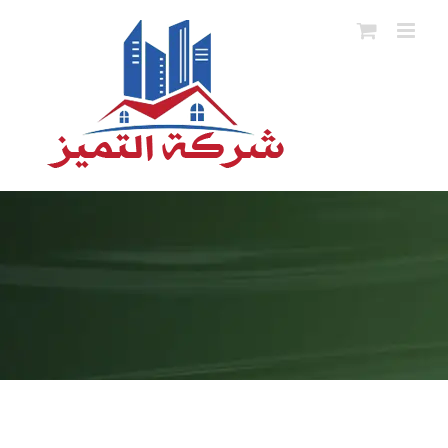
Ski
t
conten