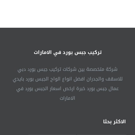
في
الشارقة
|0541307088|
صباغ
رخيص
مغلقة
تركيب جبس بورد في الامارات
شركة متخصصة بين شركات تركيب جبس بورد دبي
للاسقف والجدران افضل انواع الواح الجبس بورد بايدي
عمال جبس بورد خبرة ارخص اسعار الجبس بورد في
الامارات
الاكثر بحثا