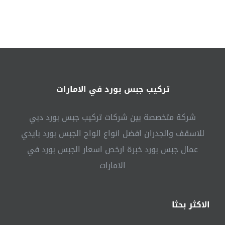
باركية
في
دبي
|0541307088|
شركة
التميز
مغلقة
تركيب جبس بورد في الامارات
شركة متخصصة بين شركات تركيب جبس بورد دبي
للاسقف والجدران افضل انواع الواح الجبس بورد بايدي
عمال جبس بورد خبرة ارخص اسعار الجبس بورد في
الامارات
الاكثر بحثا