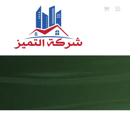
Ski
t
conten