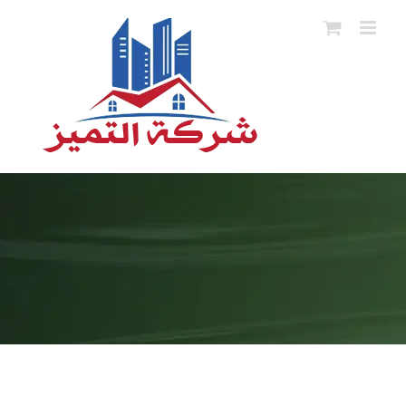
Ski
t
conten