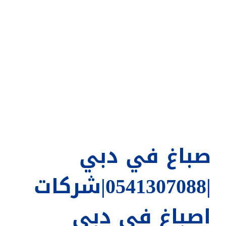
صباغ في دبي
|0541307088|شركات
اصباغ في دبي