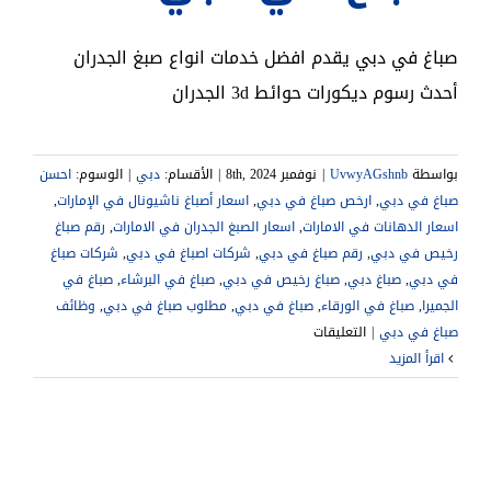
صباغ في دبي يقدم افضل خدمات انواع صبغ الجدران
أحدث رسوم ديكورات حوائط 3d الجدران
بواسطة
UvwyAGshnb
|
نوفمبر 8th, 2024
|
الأقسام:
دبي
|
الوسوم:
احسن
صباغ في دبي
,
ارخص صباغ في دبي
,
اسعار أصباغ ناشيونال في الإمارات
,
اسعار الدهانات في الامارات
,
اسعار الصبغ الجدران في الامارات
,
رقم صباغ
رخيص في دبي
,
رقم صباغ في دبي
,
شركات اصباغ في دبي
,
شركات صباغ
في دبي
,
صباغ دبي
,
صباغ رخيص في دبي
,
صباغ في البرشاء
,
صباغ في
الجميرا
,
صباغ في الورقاء
,
صباغ في دبي
,
مطلوب صباغ في دبي
,
وظائف
على
صباغ في دبي
|
التعليقات
صباغ
‫اقرأ المزيد
في
دبي
|0541307088|
شركات
اصباغ