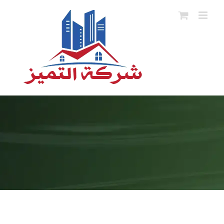
Ski
t
conten