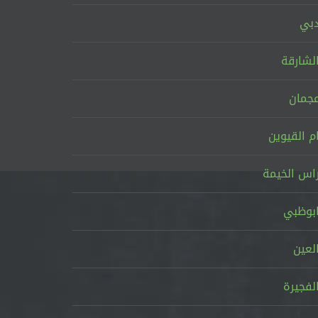
بي
لشارقة
جمان
م القيوين
اس الخيمة
بوظبي
لعين
لفجيرة