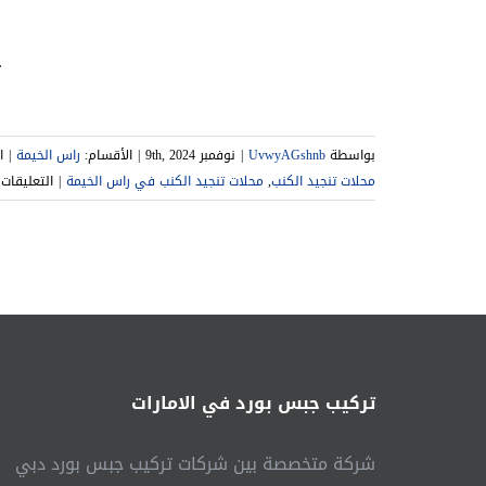
ت
بواسطة
UvwyAGshnb
|
نوفمبر 9th, 2024
|
الأقسام:
راس الخيمة
|
ا
ع
محلات تنجيد الكنب
,
محلات تنجيد الكنب في راس الخيمة
|
التعليقات
ت
ك
ف
ر
ا
ت
ا
تركيب جبس بورد في الامارات
م
شركة متخصصة بين شركات تركيب جبس بورد دبي