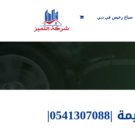
صباغ رخيص في دبي
تنجيد كنب في راس الخيمة |0541307088|