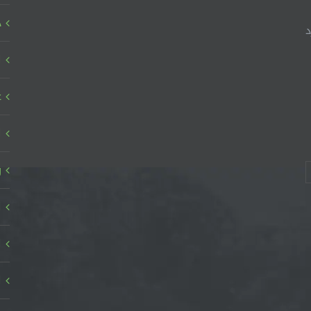
د
د
ا
ع
ا
ر
ا
ا
ا