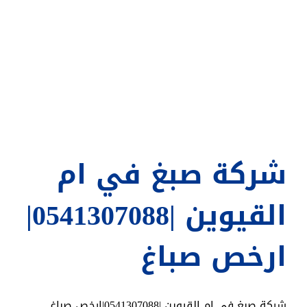
شركة صبغ في ام
القيوين |0541307088|
ارخص صباغ
شركة صبغ في ام القيوين |0541307088|ارخص صباغ