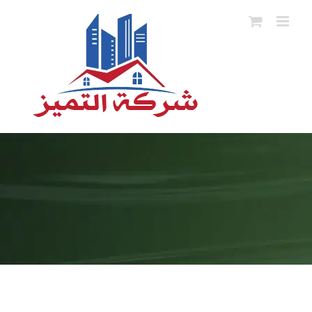
Ski
t
conten