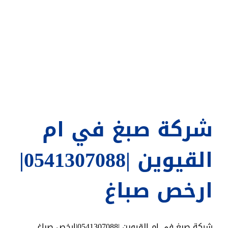
شركة صبغ في ام
القيوين |0541307088|
ارخص صباغ
شركة صبغ في ام القيوين |0541307088|ارخص صباغ