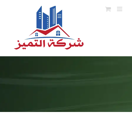
Ski
t
conten