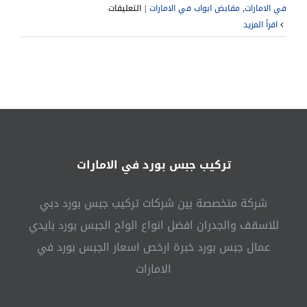
على
في الامارات
,
مقابض ابواب في الامارات
|
التعليقات
تركيب
‫اقرأ المزيد
ابواب
واخشاب
في
الشارقة
|0541307088|
تفصيل
ابواب
مغلقة
تركيب جبس بورد في الامارات
شركة متخصصة بين شركات تركيب جبس بورد دبي
للاسقف والجدران افضل انواع الواح الجبس بورد بايدي
عمال جبس بورد خبرة ارخص اسعار الجبس بورد في
الامارات