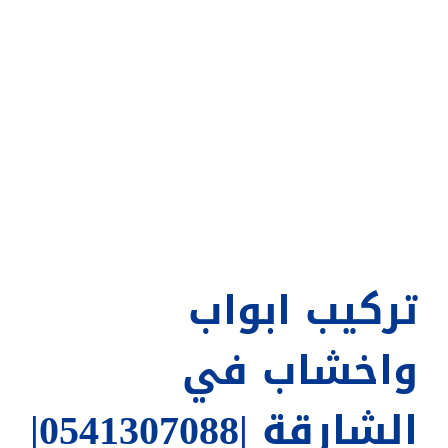
تركيب ابواب
واخشاب في
الشارقة |0541307088|