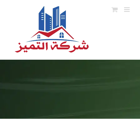
Ski
t
conten