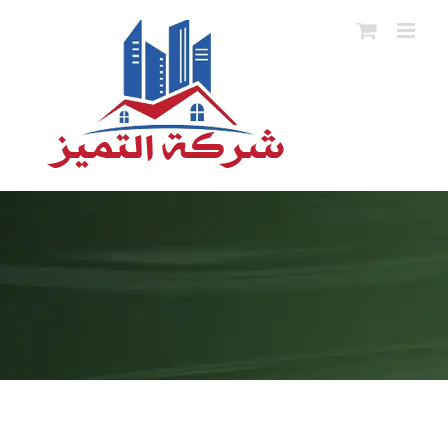
Ski
t
conten