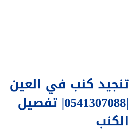
العين
|0541307088|
تركيب
جبسبورد
مغلقة
تنجيد كنب في العين
|0541307088| تفصيل
الكنب