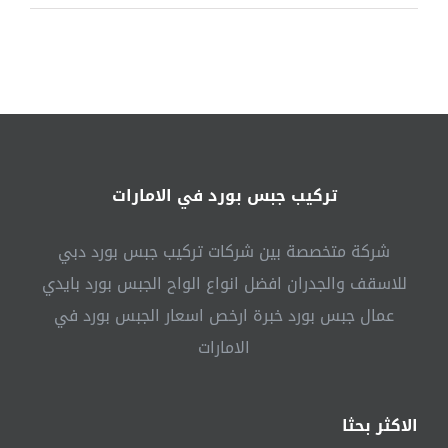
صبغ
في
العين
|0541307088|
فني
دهانات
مغلقة
تركيب جبس بورد في الامارات
شركة متخصصة بين شركات تركيب جبس بورد دبي
للاسقف والجدران افضل انواع الواح الجبس بورد بايدي
عمال جبس بورد خبرة ارخص اسعار الجبس بورد في
الامارات
الاكثر بحثا